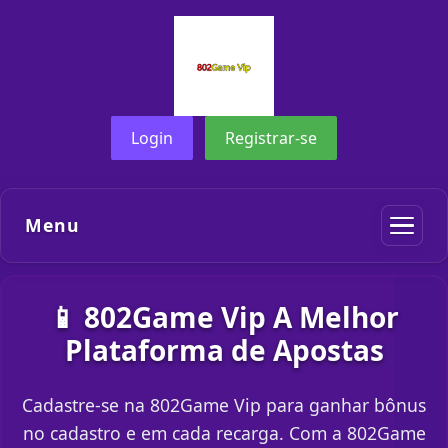
Login
Registrar-se
Menu
📱 802Game Vip A Melhor
Plataforma de Apostas
Cadastre-se na 802Game Vip para ganhar bônus
no cadastro e em cada recarga. Com a 802Game