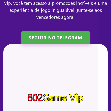
Vip, você tem acesso a promoções incríveis e uma
experiência de jogo inigualável. Junte-se aos
vencedores agora!
SEGUIR NO TELEGRAM