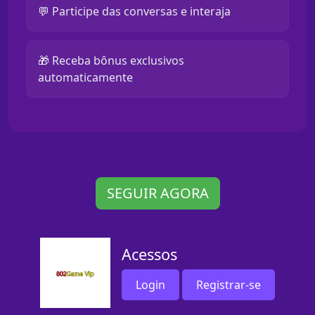
💬 Participe das conversas e interaja
🎁 Receba bônus exclusivos
automaticamente
SEGUIR AGORA
Acessos
Login
Registrar-se