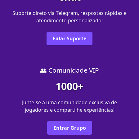
Suporte direto via Telegram, respostas rápidas e
atendimento personalizado!
Falar Suporte
👥 Comunidade VIP
1000+
Junte-se a uma comunidade exclusiva de
jogadores e compartilhe experiências!
Entrar Grupo