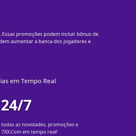
. Essas promoções podem incluir bônus de
podem aumentar a banca dos jogadores e
cias em Tempo Real
24/7
e todas as novidades, promoções e
 7XX.Com em tempo real!