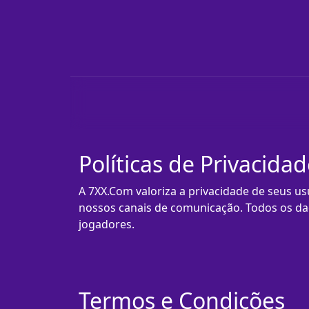
Políticas de Privacida
A 7XX.Com valoriza a privacidade de seus u
nossos canais de comunicação. Todos os dad
jogadores.
Termos e Condições