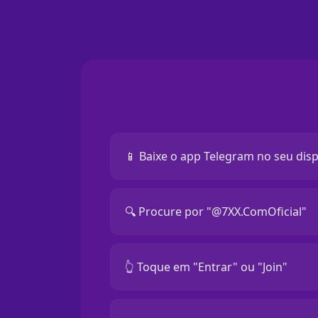
📱 Baixe o app Telegram no seu disp
🔍 Procure por "@7XX.ComOficial"
👆 Toque em "Entrar" ou "Join"