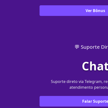
Ver Bônus
💬 Suporte Di
Cha
Suporte direto via Telegram, r
atendimento persona
Falar Suport