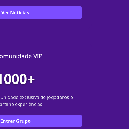
Ver Notícias
Comunidade VIP
1000+
unidade exclusiva de jogadores e
rtilhe experiências!
Entrar Grupo