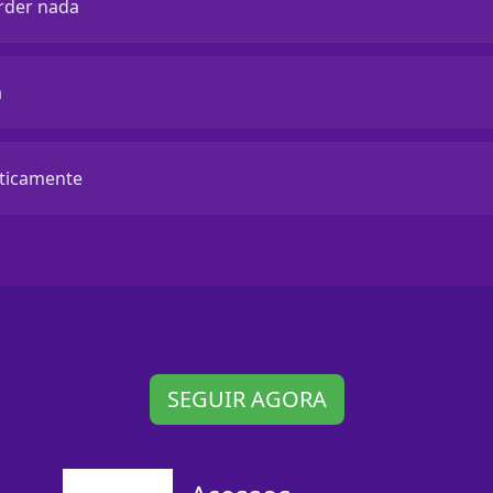
erder nada
a
aticamente
SEGUIR AGORA