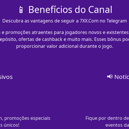
📱 Benefícios do Canal
Descubra as vantagens de seguir a 7XX.Com no Telegram
 e promoções atraentes para jogadores novos e existentes
 depósito, ofertas de cashback e muito mais. Esses bônus 
proporcionar valor adicional durante o jogo.
sivos
📢 Notí
m, promoções especiais
Fique por dentro d
s únicos!
eventos da