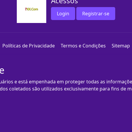
Acessos
Login
Registrar-se
Políticas de Privacidade
Termos e Condições
Sitemap
de
suários e está empenhada em proteger todas as informaçõe
os coletados são utilizados exclusivamente para fins de m