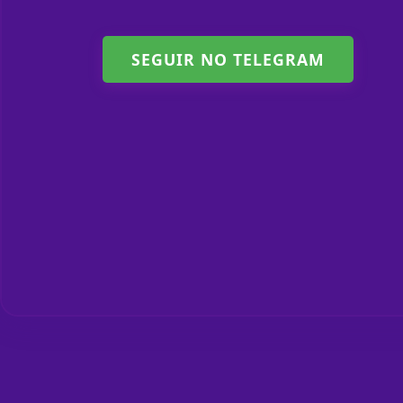
SEGUIR NO TELEGRAM