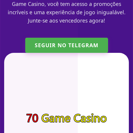
Game Casino, você tem acesso a promoções
incríveis e uma experiência de jogo inigualável.
Junte-se aos vencedores agora!
SEGUIR NO TELEGRAM