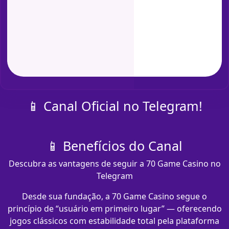
📱 Canal Oficial no Telegram!
📱 Benefícios do Canal
Descubra as vantagens de seguir a 70 Game Casino no
Telegram
Desde sua fundação, a 70 Game Casino segue o
princípio de “usuário em primeiro lugar” — oferecendo
jogos clássicos com estabilidade total pela plataforma