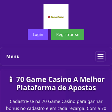
Login
Registrar-se
Menu
📱 70 Game Casino A Melhor
Plataforma de Apostas
Cadastre-se na 70 Game Casino para ganhar
bônus no cadastro e em cada recarga. Com a 70