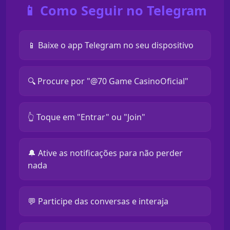
📱 Como Seguir no Telegram
📱 Baixe o app Telegram no seu dispositivo
🔍 Procure por "@70 Game CasinoOficial"
👆 Toque em "Entrar" ou "Join"
🔔 Ative as notificações para não perder
nada
💬 Participe das conversas e interaja