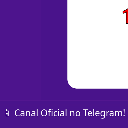
📱 Canal Oficial no Telegram!