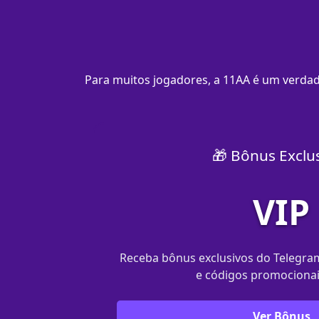
Para muitos jogadores, a 11AA é um verdade
🎁 Bônus Exclu
VIP
Receba bônus exclusivos do Telegra
e códigos promocionai
Ver Bônus