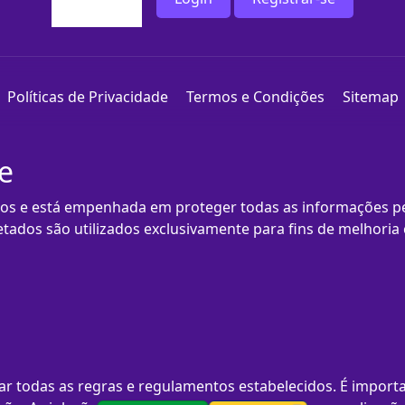
Políticas de Privacidade
Termos e Condições
Sitemap
de
rios e está empenhada em proteger todas as informações p
tados são utilizados exclusivamente para fins de melhoria
 todas as regras e regulamentos estabelecidos. É importa